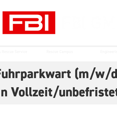
& Rescue Service
Rescue Campus
Engineeri
Fuhrparkwart (m/w/d
in Vollzeit/unbefriste
ührer F3 nach FwDV 2 (