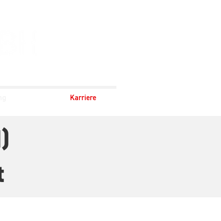
ng
Karriere
)
t
m/w/d)