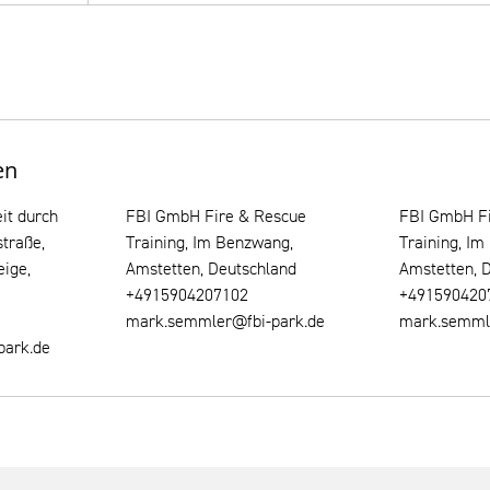
en
it durch
FBI GmbH Fire & Rescue
FBI GmbH Fi
straße,
Training, Im Benzwang,
Training, I
eige,
Amstetten, Deutschland
Amstetten, 
+4915904207102
+491590420
mark.semmler@fbi-park.de
mark.semml
park.de