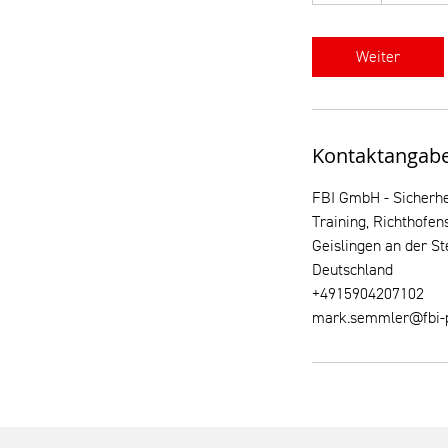
S
t
d
Weiter
Kontaktangab
FBI GmbH - Sicherhe
Training, Richthofen
Geislingen an der St
Deutschland
+4915904207102
mark.semmler@fbi-