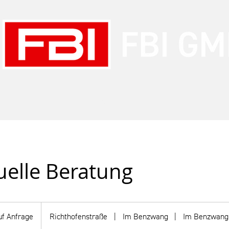
& Rescue Service
Rescue Campus
Engineeri
uelle Beratung
uf Anfrage
Richthofenstraße
|
Im Benzwang
|
Im Benzwang