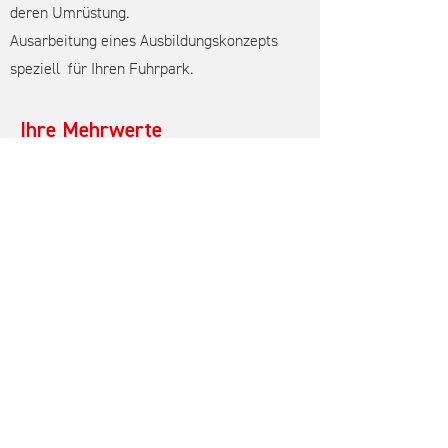
deren Umrüstung.
Ausarbeitung eines Ausbildungskonzepts
speziell für Ihren Fuhrpark.
Ihre Mehrwerte
Investitionssicherung Ihrer
Beschaffungen.
Zielführende und effiziente
Optimierungen Ihres Fuhrparks.
Organisationsübergreifendes Know-
How aus der Offroad Szene.
Erkennen von Potenzialen und
Einschränkungen Ihres Fuhrparks.
Mehr Sicherheit Ihrer Mannschaft im
Umgang mit Ihrem Fuhrpark.