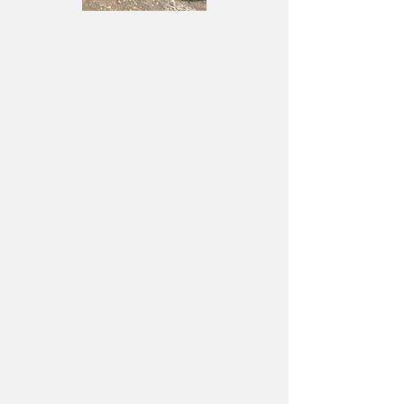
Dauer
1 Tag
8 Std.
Teilnehmer
2-5 Teilnehmer
Zielgruppe
Entscheider von Feuerwehr, THW und
Rettungsdiensten
Voraussetzungen
Allrad Fahrzeuge im Bestand
Geplante Beschaffung von Fahrzeugen