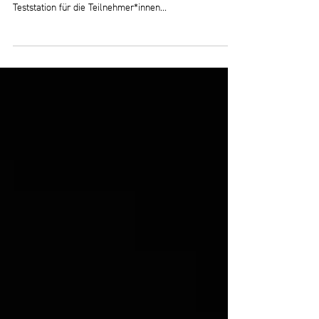
Wir unterstützen die sichere Durchführung des
Zeltlagers der TG und des SC Geislingen mit unserer
Teststation für die Teilnehmer*innen...